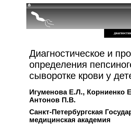
новости
как лечить
диагности
helicobacter.ru ::
Диагностика Хеликобактер пилори
::
Диагностическое и про
определения пепсиноге
сыворотке крови у дет
Игуменова Е.Л., Корниенко Е.
Антонов П.В.
Санкт-Петербургская Госуда
медицинская академия