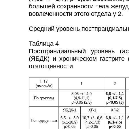
большей сохранности тела желуд
вовлеченности этого отдела у 2.
Средний уровень постпрандиально
Таблица 4
Постпрандиальный уровень гас
(ЯБДК) и хроническом гастрите 
отягощенности
Г-17
1
2
(пмоль/л)
8,06 +/– 4,9
6,8 +/– 1,1
По группам
(4,9-11,1)
(6,1-7,5)
p>0,05 (2,3)
p<0,05 (3)
ЯБДК-1
ХГ-1
ХГ-2
6,5 +/– 3,0
10,7 +/– 6,6
6,8 +/– 1,1
6
По подгруппам
(5,1-10,9)
(4,2-17,3)
(6,1-7,5)
p>0,05
p>0,05
p<0,05