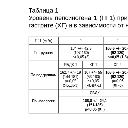
Таблица 1
Уровень пепсиногена 1 (ПГ1) пр
гастрите (ХГ) и в зависимости о
ПГ1 (мг/л)
1
2
134 +/– 42,9
106,6 +/– 20,
По группам
(107-160)
(92-120)
p>0,05 (3)
p<0,05 (1,3)
ЯБДК-1
ХГ-1
ХГ-2
162,7 +/– 19
107 +/– 55
106,6 +/– 20,
По подгруппам
(144-181)
(53-160)
(92-120)
p>0,05
p>0,05
p>0,05
(ЯБДК-3)
(ЯБДК-1)
(ХГ-3)
ЯБДК
168,8 +/– 24,1
По нозологии
(151-185)
p<0,05 (ХГ)