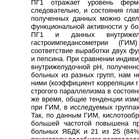
ПГ1 отражает уровень ферм
следовательно, и состояния гл
полученных данных можно сдел
функциональной активности у б
ПГ1 и данных внутрижелу
гастроимпедансометрии (Г
соответствие выработки двух фу
и пепсина. При сравнении индив
внутрижелудочной рН, полученн
больных из разных групп, нам 
ними (коэффициент корреляции r =
строгого параллелизма в состоян
же время, общие тенденции изм
при ГИМ, в исследуемых группа
Так, по данным ГИМ, кислотооб
большей частотой повышена пр
больных ЯБДК и 21 из 25 (84%