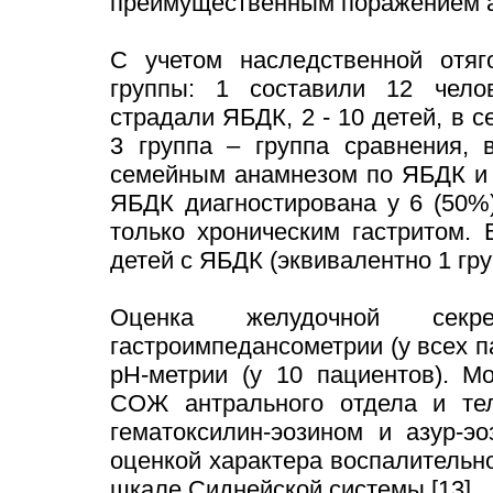
преимущественным поражением а
С учетом наследственной отя
группы: 1 составили 12 чело
страдали ЯБДК, 2 - 10 детей, в 
3 группа – группа сравнения,
семейным анамнезом по ЯБДК и 
ЯБДК диагностирована у 6 (50%
только хроническим гастритом.
детей с ЯБДК (эквивалентно 1 гру
Оценка желудочной секр
гастроимпедансометрии (у всех п
рН-метрии (у 10 пациентов). М
СОЖ антрального отдела и тел
гематоксилин-эозином и азур-э
оценкой характера воспалительн
шкале Сиднейской системы [13].