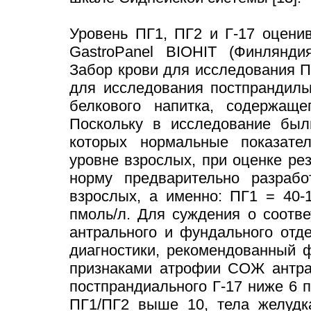
Уровень ПГ1, ПГ2 и Г-17 оцени
GastroPanel BIOHIT (Финлянд
Забор крови для исследования П
для исследования постпрандиль
белкового напитка, содержащег
Поскольку в исследование был
которых нормальные показате
уровне взрослых, при оценке ре
норму предварительно разраб
взрослых, а именно: ПГ1 = 40-
пмоль/л. Для суждения о соотв
антрального и фундального отд
диагностики, рекомендованный 
признаками атрофии СОЖ антрал
постпрандиального Г-17 ниже 6 
ПГ1/ПГ2 выше 10, тела желудк