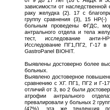
от 9 до 17 лет (16 с ЯБДК и 5
зависимости от наследственной о
раку желудка (2). 17 с благоп
группу сравнения (3), 15 НР(-)
больным проведены ФГДС, мор
антрального отдела и тела желу
тест, исследование анти-НР
Исследование ПГ1,ПГ2, Г-17 в
GastroPanel BIOHIT.
Выявлены достоверно более высо
больных.
Выявлено достоверное повышени
сравнению с ХГ. ПГ1, ПГ2 и Г-1
отличий от 3, во 2 были достовер
атрофии антрального отдела
превалировали у больных 2 групп
(47%), эта же тенденция по