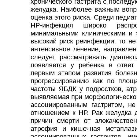
хронического гастрита с после
желудка. Наиболее важным вопр
оценка этого риска. Среди педиат
НР-инфекция широко распр
минимальными клиническими и э
высокий риск реинфекции, то н
интенсивное лечение, направле
следует рассматривать диалект
появляется у ребенка в ответ
первым этапом развития болезн
прогрессированию как по площа
частоты ЯБДК у подростков, атр
выявляемая при морфологическом
ассоциированным гастритом, не
отношением к НР. Рак желудка 
причин смерти от злокачестве
атрофия и кишечная метапла
ассоциированных гастритов, и