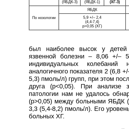
(ЯБДК-3)
(ЯБДК-1)
(ХГ-3)
ЯБДК
5,9 +/– 2,4
По нозологии
(4,4-7,4)
p>0,05 (ХГ)
был наиболее высок у детей 
язвенной болезни – 8,06 +/– 5.
индивидуальных колебаний н
аналогичного показателя 2 (6,8 +/– 
5,3) пмоль/л) групп, при этом по
друга (р<0,05). При анализе 
патологии нам не удалось обна
(р>0,05) между больными ЯБДК (5,9
3,3 (5,4-8,2) пмоль/л). Его уро
больных ХГ.