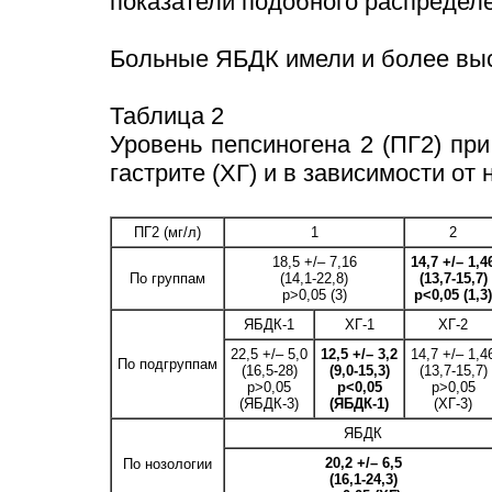
показатели подобного распредел
Больные ЯБДК имели и более высо
Таблица 2
Уровень пепсиногена 2 (ПГ2) пр
гастрите (ХГ) и в зависимости о
ПГ2 (мг/л)
1
2
18,5 +/– 7,16
14,7 +/– 1,4
По группам
(14,1-22,8)
(13,7-15,7)
p>0,05 (3)
p<0,05 (1,3)
ЯБДК-1
ХГ-1
ХГ-2
22,5 +/– 5,0
12,5 +/– 3,2
14,7 +/– 1,4
По подгруппам
(16,5-28)
(9,0-15,3)
(13,7-15,7)
p>0,05
p<0,05
p>0,05
(ЯБДК-3)
(ЯБДК-1)
(ХГ-3)
ЯБДК
20,2 +/– 6,5
По нозологии
(16,1-24,3)