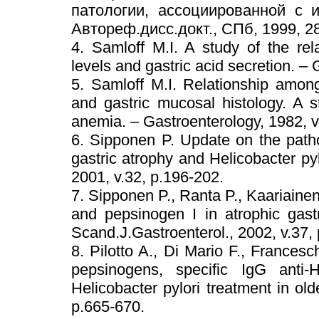
патологии, ассоциированной с ин
Автореф.дисс.докт., СПб, 1999, 28
4. Samloff M.I. A study of the re
levels and gastric acid secretion. –
5. Samloff M.I. Relationship amon
and gastric mucosal histology. A st
anemia. – Gastroenterology, 1982, v
6. Sipponen P. Update on the pathol
gastric atrophy and Helicobacter pyl
2001, v.32, p.196-202.
7. Sipponen P., Ranta P., Kaariainen 
and pepsinogen I in atrophic gastr
Scand.J.Gastroenterol., 2002, v.37,
8. Pilotto A., Di Mario F., Francesc
pepsinogens, specific IgG anti-
Helicobacter pylori treatment in old
p.665-670.