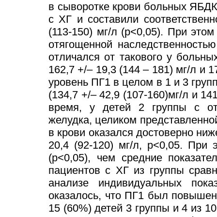
в сыворотке крови больных ЯБДК
с ХГ и составили соответственно
(113-150) мг/л (p<0,05). При эт
отягощенной наследственностью
отличался от такового у больны
162,7 +/– 19,3 (144 – 181) мг/л и 
уровень ПГ1 в целом в 1 и 3 гру
(134,7 +/– 42,9 (107-160)мг/л и 141
время, у детей 2 группы с от
желудка, целиком представленно
в крови оказался достоверно ниже,
20,4 (92-120) мг/л, р<0,05. Пр
(р<0,05), чем средние показат
пациентов с ХГ из группы сравне
анализе индивидуальных пока
оказалось, что ПГ1 был повышен 
15 (60%) детей 3 группы и 4 из 1