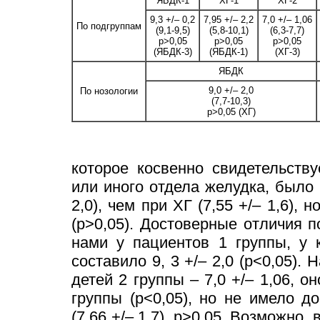
ЯБДК-1
ХГ-1
ХГ-2
9,3 +/– 0,2
7,95 +/– 2,2
7,0 +/– 1,06
По подгруппам
(9,1-9,5)
(5,8-10,1)
(6,3-7,7)
p>0,05
p>0,05
p>0,05
(ЯБДК-3)
(ЯБДК-1)
(ХГ-3)
ЯБДК
9,0 +/– 2,0
По нозологии
(7,7-10,3)
p>0,05 (ХГ)
которое косвенно свидетельств
или иного отдела желудка, было
2,0), чем при ХГ (7,55 +/– 1,6),
(р>0,05). Достоверные отличия 
нами у пациентов 1 группы, у
составило 9, 3 +/– 2,0 (р<0,05).
детей 2 группы – 7,0 +/– 1,06, 
группы (р<0,05), но не имело д
(7,66 +/– 1,7), р>0,05. Возможно