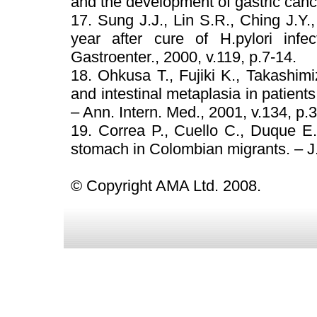
and the development of gastric canc
17. Sung J.J., Lin S.R., Ching J.Y.,
year after cure of H.pylori infe
Gastroenter., 2000, v.119, p.7-14.
18. Ohkusa T., Fujiki K., Takashimiz
and intestinal metaplasia in patient
– Ann. Intern. Med., 2001, v.134, p.
19. Correa P., Cuello C., Duque E.
stomach in Colombian migrants. – J.
© Copyright AMA Ltd. 2008.