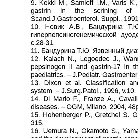
9. Kekki M., Samloff I.M., Varis 
gastrin in the scrining of 
Scand.J.Gastroenterol. Suppl., 1991
10. Новик А.В., Бандурина Т.
гиперпепсиногенемической дуод
c.28-31.
11. Бандурина Т.Ю. Язвенный диат
12. Kalach N., Legoedec J., Wann
pepsinogen II and gastrin-17 in th
paediatrics. – J.Pediatr. Gastroentero
13. Dixon et al. Classification a
system. – J.Surg.Patol., 1996, v.10,
14. Di Mario F., Franze A., Cavall
diseases. – OGM, Milano, 2004, 48p
15. Hohenberger P., Gretchel S. Ga
315.
16. Uemura N., Okamoto S., Yamamo