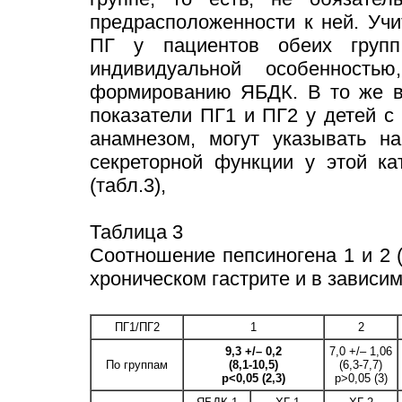
предрасположенности к ней. Уч
ПГ у пациентов обеих групп,
индивидуальной особенность
формированию ЯБДК. В то же вр
показатели ПГ1 и ПГ2 у детей 
анамнезом, могут указывать на
секреторной функции у этой ка
(табл.3),
Таблица 3
Соотношение пепсиногена 1 и 2 
хроническом гастрите и в зависи
ПГ1/ПГ2
1
2
9,3 +/– 0,2
7,0 +/– 1,06
По группам
(8,1-10,5)
(6,3-7,7)
p<0,05 (2,3)
p>0,05 (3)