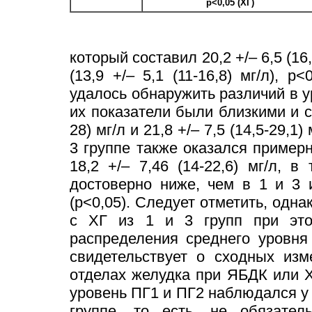
p<0,05 (ХГ)
который составил 20,2 +/– 6,5 (16
(13,9 +/– 5,1 (11-16,8) мг/л), 
удалось обнаружить различий в ур
их показатели были близкими и со
28) мг/л и 21,8 +/– 7,5 (14,5-29,
3 группе также оказался примерно
18,2 +/– 7,46 (14-22,6) мг/л,
достоверно ниже, чем в 1 и 3 и 
(р<0,05). Следует отметить, одна
с ХГ из 1 и 3 групп при этом
распределения среднего уровня
свидетельствует о сходных изм
отделах желудка при ЯБДК или Х
уровень ПГ1 и ПГ2 наблюдался у 
группе, то есть, не обязател