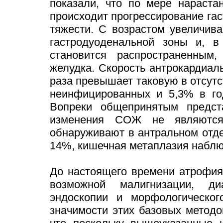
показали, что по мере нараста
происходит прогрессирование гаст
тяжести. С возрастом увеличив
гастродуоденальной зоны и, в
становится распространенным
желудка. Скорость антрокардиал
раза превышает таковую в отсутс
неинфицированных и 5,3% в го
Вопреки общепринятым предста
изменения СОЖ не являются
обнаруживают в антральном отде
14%, кишечная метаплазия наблюд
До настоящего времени атрофия
возможной малигнизации, д
эндоскопии и морфологическог
значимости этих базовых методов