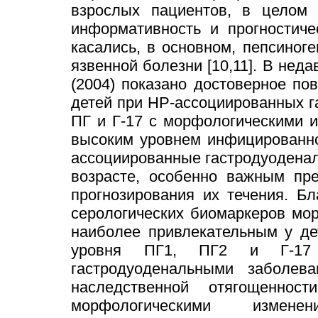
взрослых пациентов, в целом 
информативность и прогностиче
касались, в основном, пепсиноге
язвенной болезни [10,11]. В неда
(2004) показано достоверное п
детей при НР-ассоциированных га
ПГ и Г-17 с морфологическими 
высоким уровнем инфицированно
ассоциированные гастродуодена
возрасте, особенно важным пре
прогнозирования их течения. Бл
серологических биомаркеров мо
наиболее привлекательным у де
уровня ПГ1, ПГ2 и Г-17 
гастродуоденальными заболева
наследственной отягощенно
морфологическими изме