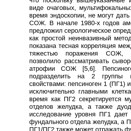
что поскольку вышеуказанные 
виде очаговых, мультифокальны
время эндоскопии, не могут дать
СОЖ. В начале 1980-х годов аме
предложил серологическое опред
как простой неинвазивный мето
показана тесная корреляция меж
тяжестью поражения СОЖ, п
позволило рассматривать сывор
атрофии СОЖ [5,6]. Пепсиног
подразделить на 2 группы в
свойствами: пепсиноген 1 (ПГ1) 
исключительно главными клетка
время как ПГ2 секретируется м
отделов желудка, а также дуо
исследование уровня ПГ1 дает
фундального отдела желудка, а П
ПГ1/ПГ2 также может отражать ф